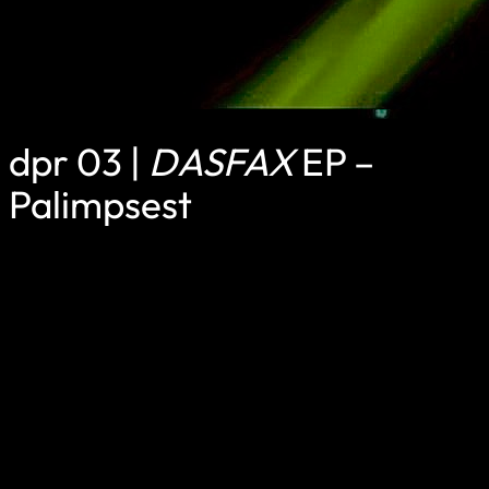
dpr 03 |
DASFAX
EP –
Palimpsest